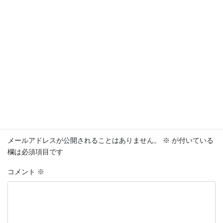
ともなります。
こぶつ屋では生前整理や遺品整理などを行っており、その時に向
けての準備のお手伝いや、亡くなった後のご遺族の方のサポート
を行いながら片付けを行っています。ぜひ一度お気軽にご相談く
ださい。
未分類
カテゴリー
コメントを残す
メールアドレスが公開されることはありません。
※
が付いている
欄は必須項目です
コメント
※